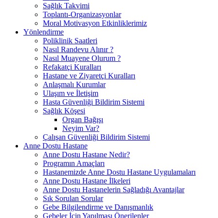
Sağlık Takvimi
Toplantı-Organizasyonlar
Moral Motivasyon Etkinliklerimiz
Yönlendirme
Poliklinik Saatleri
Nasıl Randevu Alınır ?
Nasıl Muayene Olurum ?
Refakatçi Kuralları
Hastane ve Ziyaretçi Kuralları
Anlaşmalı Kurumlar
Ulaşım ve İletişim
Hasta Güvenliği Bildirim Sistemi
Sağlık Köşesi
Organ Bağışı
Neyim Var?
Çalışan Güvenliği Bildirim Sistemi
Anne Dostu Hastane
Anne Dostu Hastane Nedir?
Programın Amaçları
Hastanemizde Anne Dostu Hastane Uygulamaları
Anne Dostu Hastane İlkeleri
Anne Dostu Hastanelerin Sağladığı Avantajlar
Sık Sorulan Sorular
Gebe Bilgilendirme ve Danışmanlık
Gebeler İçin Yapılması Önerilenler