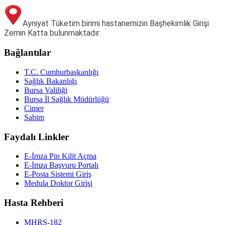
Ayniyat Tüketim birimi hastanemizin Başhekimlik Girişi
Zemin Katta bulunmaktadır.
Bağlantılar
T.C. Cumhurbaşkanlığı
Sağlık Bakanlığı
Bursa Valiliği
Bursa İl Sağlık Müdürlüğü
Cimer
Sabim
Faydalı Linkler
E-İmza Pin Kilit Açma
E-İmza Başvuru Portalı
E-Posta Sistemi Giriş
Medula Doktor Girişi
Hasta Rehberi
MHRS-182