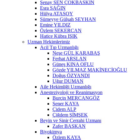
Şenay ŞEN ÇOKBASKIN
Esra SAĞIN
Hülya ATASOY
Sümeyye Gülşah SEYHAN
Emine YILDIZ
Özlem ŞEKERCAN
Hatice Kübra IŞIK
Uzman Hekimlerimiz
Acil Tıp Uzmanlığı
Neşe GÜL KARABAŞ
Ferhat ARSLAN
Güneş KINA OFLU
Gözde YILMAZ MAKİNECİOĞLU
Doğuş ÖZYANDI
Uğur DUMAN
Aile Hekimliği Uzmanlığı
Anesteziyoloji ve Reanimasyon
Burçin MERCANGÖZ
Şener KAYA
Çidem ALP
Çiğdem ŞİMŞEK
Beyin ve Sinir Cerrahi Uzmanı
Zafer BAŞKAN
Biyokimya
Özlem KAYA