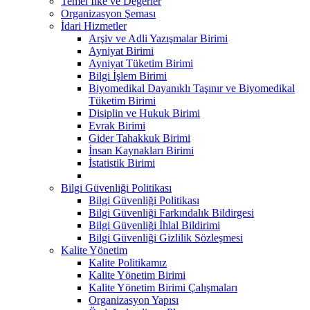
Temel İlke ve Değerler
Organizasyon Şeması
İdari Hizmetler
Arşiv ve Adli Yazışmalar Birimi
Ayniyat Birimi
Ayniyat Tüketim Birimi
Bilgi İşlem Birimi
Biyomedikal Dayanıklı Taşınır ve Biyomedikal
Tüketim Birimi
Disiplin ve Hukuk Birimi
Evrak Birimi
Gider Tahakkuk Birimi
İnsan Kaynakları Birimi
İstatistik Birimi
Bilgi Güvenliği Politikası
Bilgi Güvenliği Politikası
Bilgi Güvenliği Farkındalık Bildirgesi
Bilgi Güvenliği İhlal Bildirimi
Bilgi Güvenliği Gizlilik Sözleşmesi
Kalite Yönetim
Kalite Politikamız
Kalite Yönetim Birimi
Kalite Yönetim Birimi Çalışmaları
Organizasyon Yapısı