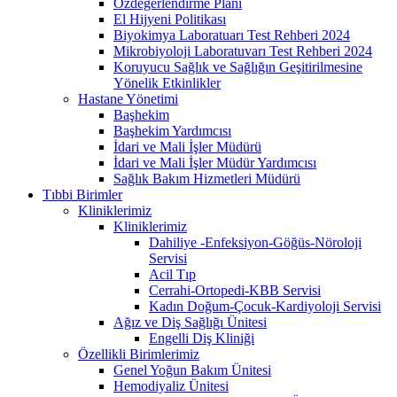
Özdeğerlendirme Planı
El Hijyeni Politikası
Biyokimya Laboratuarı Test Rehberi 2024
Mikrobiyoloji Laboratuvarı Test Rehberi 2024
Koruyucu Sağlık ve Sağlığın Geşitirilmesine
Yönelik Etkinlikler
Hastane Yönetimi
Başhekim
Başhekim Yardımcısı
İdari ve Mali İşler Müdürü
İdari ve Mali İşler Müdür Yardımcısı
Sağlık Bakım Hizmetleri Müdürü
Tıbbi Birimler
Kliniklerimiz
Kliniklerimiz
Dahiliye -Enfeksiyon-Göğüs-Nöroloji
Servisi
Acil Tıp
Cerrahi-Ortopedi-KBB Servisi
Kadın Doğum-Çocuk-Kardiyoloji Servisi
Ağız ve Diş Sağlığı Ünitesi
Engelli Diş Kliniği
Özellikli Birimlerimiz
Genel Yoğun Bakım Ünitesi
Hemodiyaliz Ünitesi