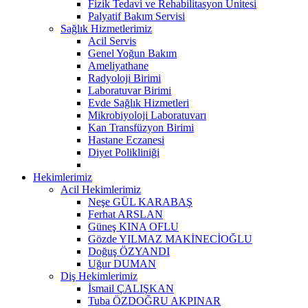
Fizik Tedavi ve Rehabilitasyon Ünitesi
Palyatif Bakım Servisi
Sağlık Hizmetlerimiz
Acil Servis
Genel Yoğun Bakım
Ameliyathane
Radyoloji Birimi
Laboratuvar Birimi
Evde Sağlık Hizmetleri
Mikrobiyoloji Laboratuvarı
Kan Transfüzyon Birimi
Hastane Eczanesi
Diyet Polikliniği
Hekimlerimiz
Acil Hekimlerimiz
Neşe GÜL KARABAŞ
Ferhat ARSLAN
Güneş KINA OFLU
Gözde YILMAZ MAKİNECİOĞLU
Doğuş ÖZYANDI
Uğur DUMAN
Diş Hekimlerimiz
İsmail ÇALIŞKAN
Tuba ÖZDOĞRU AKPINAR