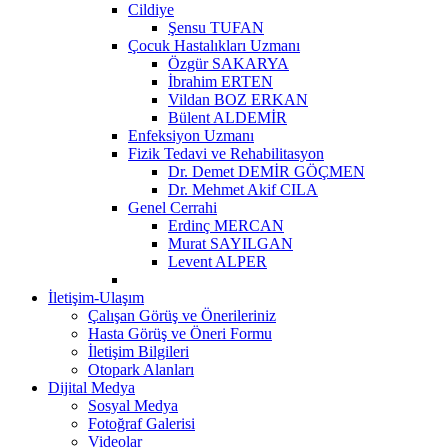
Cildiye
Şensu TUFAN
Çocuk Hastalıkları Uzmanı
Özgür SAKARYA
İbrahim ERTEN
Vildan BOZ ERKAN
Bülent ALDEMİR
Enfeksiyon Uzmanı
Fizik Tedavi ve Rehabilitasyon
Dr. Demet DEMİR GÖÇMEN
Dr. Mehmet Akif CILA
Genel Cerrahi
Erdinç MERCAN
Murat SAYILGAN
Levent ALPER
İletişim-Ulaşım
Çalışan Görüş ve Önerileriniz
Hasta Görüş ve Öneri Formu
İletişim Bilgileri
Otopark Alanları
Dijital Medya
Sosyal Medya
Fotoğraf Galerisi
Videolar