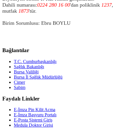
Dahili numarası:
0224 280 16 00
'dan poliklinik
1237
,
mutfak
1873
'tür.
Birim Sorumlusu: Ebru BOYLU
Bağlantılar
T.C. Cumhurbaşkanlığı
Sağlık Bakanlığı
Bursa Valiliği
Bursa İl Sağlık Müdürlüğü
Cimer
Sabim
Faydalı Linkler
E-İmza Pin Kilit Açma
E-İmza Başvuru Portalı
E-Posta Sistemi Giriş
Medula Doktor Girişi