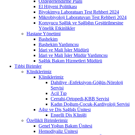
Özdeğerlendirme Planı
El Hijyeni Politikası
Biyokimya Laboratuarı Test Rehberi 2024
Mikrobiyoloji Laboratuvarı Test Rehberi 2024
Koruyucu Sağlık ve Sağlığın Geşitirilmesine
Yönelik Etkinlikler
Hastane Yönetimi
Başhekim
Başhekim Yardımcısı
İdari ve Mali İşler Müdürü
İdari ve Mali İşler Müdür Yardımcısı
Sağlık Bakım Hizmetleri Müdürü
Tıbbi Birimler
Kliniklerimiz
Kliniklerimiz
Dahiliye -Enfeksiyon-Göğüs-Nöroloji
Servisi
Acil Tıp
Cerrahi-Ortopedi-KBB Servisi
Kadın Doğum-Çocuk-Kardiyoloji Servisi
Ağız ve Diş Sağlığı Ünitesi
Engelli Diş Kliniği
Özellikli Birimlerimiz
Genel Yoğun Bakım Ünitesi
Hemodiyaliz Ünitesi