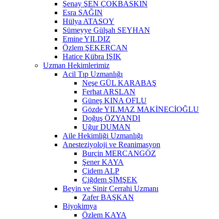
Şenay ŞEN ÇOKBASKIN
Esra SAĞIN
Hülya ATASOY
Sümeyye Gülşah SEYHAN
Emine YILDIZ
Özlem ŞEKERCAN
Hatice Kübra IŞIK
Uzman Hekimlerimiz
Acil Tıp Uzmanlığı
Neşe GÜL KARABAŞ
Ferhat ARSLAN
Güneş KINA OFLU
Gözde YILMAZ MAKİNECİOĞLU
Doğuş ÖZYANDI
Uğur DUMAN
Aile Hekimliği Uzmanlığı
Anesteziyoloji ve Reanimasyon
Burçin MERCANGÖZ
Şener KAYA
Çidem ALP
Çiğdem ŞİMŞEK
Beyin ve Sinir Cerrahi Uzmanı
Zafer BAŞKAN
Biyokimya
Özlem KAYA