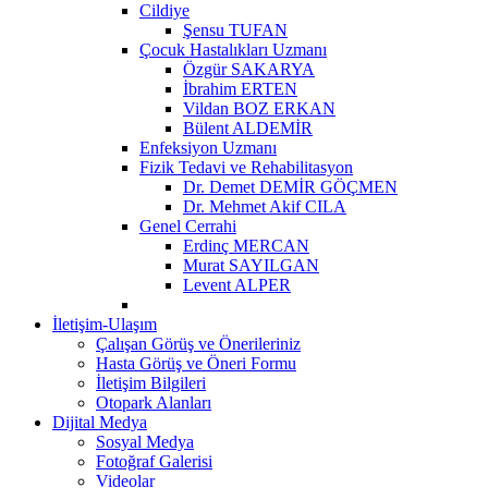
Cildiye
Şensu TUFAN
Çocuk Hastalıkları Uzmanı
Özgür SAKARYA
İbrahim ERTEN
Vildan BOZ ERKAN
Bülent ALDEMİR
Enfeksiyon Uzmanı
Fizik Tedavi ve Rehabilitasyon
Dr. Demet DEMİR GÖÇMEN
Dr. Mehmet Akif CILA
Genel Cerrahi
Erdinç MERCAN
Murat SAYILGAN
Levent ALPER
İletişim-Ulaşım
Çalışan Görüş ve Önerileriniz
Hasta Görüş ve Öneri Formu
İletişim Bilgileri
Otopark Alanları
Dijital Medya
Sosyal Medya
Fotoğraf Galerisi
Videolar