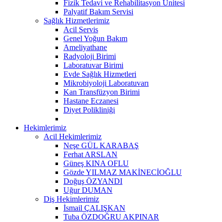
Fizik Tedavi ve Rehabilitasyon Ünitesi
Palyatif Bakım Servisi
Sağlık Hizmetlerimiz
Acil Servis
Genel Yoğun Bakım
Ameliyathane
Radyoloji Birimi
Laboratuvar Birimi
Evde Sağlık Hizmetleri
Mikrobiyoloji Laboratuvarı
Kan Transfüzyon Birimi
Hastane Eczanesi
Diyet Polikliniği
Hekimlerimiz
Acil Hekimlerimiz
Neşe GÜL KARABAŞ
Ferhat ARSLAN
Güneş KINA OFLU
Gözde YILMAZ MAKİNECİOĞLU
Doğuş ÖZYANDI
Uğur DUMAN
Diş Hekimlerimiz
İsmail ÇALIŞKAN
Tuba ÖZDOĞRU AKPINAR