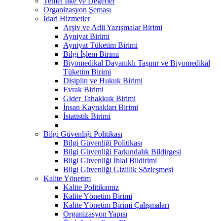
Temel İlke ve Değerler
Organizasyon Şeması
İdari Hizmetler
Arşiv ve Adli Yazışmalar Birimi
Ayniyat Birimi
Ayniyat Tüketim Birimi
Bilgi İşlem Birimi
Biyomedikal Dayanıklı Taşınır ve Biyomedikal
Tüketim Birimi
Disiplin ve Hukuk Birimi
Evrak Birimi
Gider Tahakkuk Birimi
İnsan Kaynakları Birimi
İstatistik Birimi
Bilgi Güvenliği Politikası
Bilgi Güvenliği Politikası
Bilgi Güvenliği Farkındalık Bildirgesi
Bilgi Güvenliği İhlal Bildirimi
Bilgi Güvenliği Gizlilik Sözleşmesi
Kalite Yönetim
Kalite Politikamız
Kalite Yönetim Birimi
Kalite Yönetim Birimi Çalışmaları
Organizasyon Yapısı