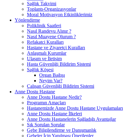
Sağlık Takvimi
Toplantı-Organizasyonlar
Moral Motivasyon Etkinliklerimiz
Yönlendirme
Poliklinik Saatleri
Nasıl Randevu Alınır ?
Nasıl Muayene Olurum ?
Refakatçi Kuralları
Hastane ve Ziyaretçi Kuralları
Anlaşmalı Kurumlar
Ulaşım ve İletişim
Hasta Güvenliği Bildirim Sistemi
Sağlık Köşesi
Organ Bağışı
Neyim Var?
Çalışan Güvenliği Bildirim Sistemi
Anne Dostu Hastane
Anne Dostu Hastane Nedir?
Programın Amaçları
Hastanemizde Anne Dostu Hastane Uygulamaları
Anne Dostu Hastane İlkeleri
Anne Dostu Hastanelerin Sağladığı Avantajlar
Sık Sorulan Sorular
Gebe Bilgilendirme ve Danışmanlık
Gebeler İçin Yapılması Önerilenler