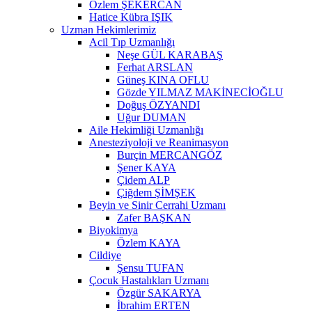
Özlem ŞEKERCAN
Hatice Kübra IŞIK
Uzman Hekimlerimiz
Acil Tıp Uzmanlığı
Neşe GÜL KARABAŞ
Ferhat ARSLAN
Güneş KINA OFLU
Gözde YILMAZ MAKİNECİOĞLU
Doğuş ÖZYANDI
Uğur DUMAN
Aile Hekimliği Uzmanlığı
Anesteziyoloji ve Reanimasyon
Burçin MERCANGÖZ
Şener KAYA
Çidem ALP
Çiğdem ŞİMŞEK
Beyin ve Sinir Cerrahi Uzmanı
Zafer BAŞKAN
Biyokimya
Özlem KAYA
Cildiye
Şensu TUFAN
Çocuk Hastalıkları Uzmanı
Özgür SAKARYA
İbrahim ERTEN