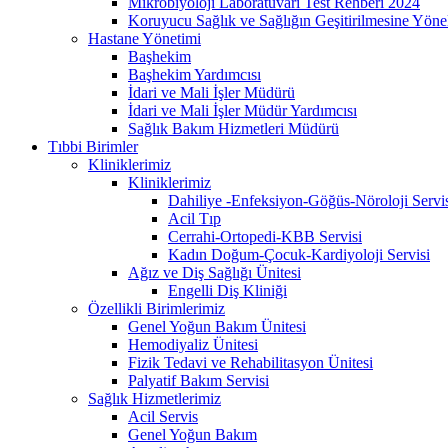
Mikrobiyoloji Laboratuvarı Test Rehberi 2024
Koruyucu Sağlık ve Sağlığın Geşitirilmesine Yönel
Hastane Yönetimi
Başhekim
Başhekim Yardımcısı
İdari ve Mali İşler Müdürü
İdari ve Mali İşler Müdür Yardımcısı
Sağlık Bakım Hizmetleri Müdürü
Tıbbi Birimler
Kliniklerimiz
Kliniklerimiz
Dahiliye -Enfeksiyon-Göğüs-Nöroloji Servi
Acil Tıp
Cerrahi-Ortopedi-KBB Servisi
Kadın Doğum-Çocuk-Kardiyoloji Servisi
Ağız ve Diş Sağlığı Ünitesi
Engelli Diş Kliniği
Özellikli Birimlerimiz
Genel Yoğun Bakım Ünitesi
Hemodiyaliz Ünitesi
Fizik Tedavi ve Rehabilitasyon Ünitesi
Palyatif Bakım Servisi
Sağlık Hizmetlerimiz
Acil Servis
Genel Yoğun Bakım