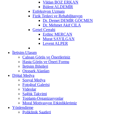
Vildan BOZ ERKAN
Bülent ALDEMİR
Enfeksiyon Uzmanı
Fizik Tedavi ve Rehabilitasyon
Dr. Demet DEMİR GÖÇMEN
Dr. Mehmet Akif CILA
Genel Cerrahi
Erdinç MERCAN
Murat SAYILGAN
Levent ALPER
İletişim-Ulaşım
Çalışan Görüş ve Önerileriniz
Hasta Görüş ve Öneri Formu
İletişim Bilgileri
Otopark Alanları
Dijital Medya
Sosyal Medya
Fotoğraf Galerisi
Videolar
Sağlık Takvimi
Toplantı-Organizasyonlar
Moral Motivasyon Etkinliklerimiz
Yönlendirme
Poliklinik Saatleri