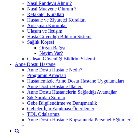
Nasıl Randevu Alınır ?
Nasıl Muayene Olurum ?
Refakatçi Kuralları
Hastane ve Ziyaretçi Kuralları
Anlaşmalı Kurumlar
Ulaşım ve İletişim
Hasta Güvenliği Bildirim Sistemi
Sağlık Köşesi
Organ Bağışı
Neyim Var?
Çalışan Güvenliği Bildirim Sistemi
Anne Dostu Hastane
Anne Dostu Hastane Nedir?
Programın Amaçları
Hastanemizde Anne Dostu Hastane Uygulamaları
Anne Dostu Hastane İlkeleri
Anne Dostu Hastanelerin Sağladığı Avantajlar
Sık Sorulan Sorular
Gebe Bilgilendirme ve Danışmanlık
Gebeler İçin Yapılması Önerilenler
TDL Odalarımız
Anne Dostu Hastane Kapsamında Personel Eğitimleri