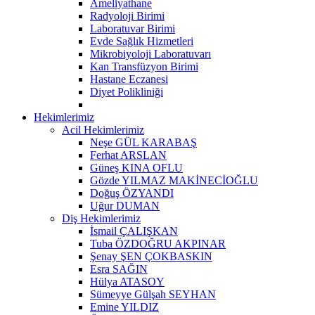
Ameliyathane
Radyoloji Birimi
Laboratuvar Birimi
Evde Sağlık Hizmetleri
Mikrobiyoloji Laboratuvarı
Kan Transfüzyon Birimi
Hastane Eczanesi
Diyet Polikliniği
Hekimlerimiz
Acil Hekimlerimiz
Neşe GÜL KARABAŞ
Ferhat ARSLAN
Güneş KINA OFLU
Gözde YILMAZ MAKİNECİOĞLU
Doğuş ÖZYANDI
Uğur DUMAN
Diş Hekimlerimiz
İsmail ÇALIŞKAN
Tuba ÖZDOĞRU AKPINAR
Şenay ŞEN ÇOKBASKIN
Esra SAĞIN
Hülya ATASOY
Sümeyye Gülşah SEYHAN
Emine YILDIZ