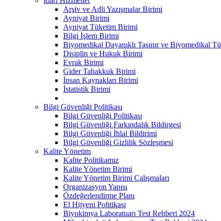
İdari Hizmetler
Arşiv ve Adli Yazışmalar Birimi
Ayniyat Birimi
Ayniyat Tüketim Birimi
Bilgi İşlem Birimi
Biyomedikal Dayanıklı Taşınır ve Biyomedikal Tü
Disiplin ve Hukuk Birimi
Evrak Birimi
Gider Tahakkuk Birimi
İnsan Kaynakları Birimi
İstatistik Birimi
Bilgi Güvenliği Politikası
Bilgi Güvenliği Politikası
Bilgi Güvenliği Farkındalık Bildirgesi
Bilgi Güvenliği İhlal Bildirimi
Bilgi Güvenliği Gizlilik Sözleşmesi
Kalite Yönetim
Kalite Politikamız
Kalite Yönetim Birimi
Kalite Yönetim Birimi Çalışmaları
Organizasyon Yapısı
Özdeğerlendirme Planı
El Hijyeni Politikası
Biyokimya Laboratuarı Test Rehberi 2024