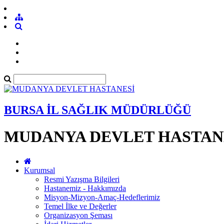
BURSA İL SAĞLIK MÜDÜRLÜĞÜ
MUDANYA DEVLET HASTAN
Kurumsal
Resmi Yazışma Bilgileri
Hastanemiz - Hakkımızda
Misyon-Mizyon-Amaç-Hedeflerimiz
Temel İlke ve Değerler
Organizasyon Şeması