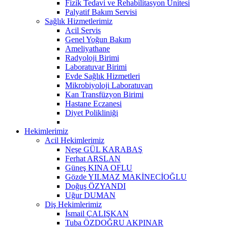
Fizik Tedavi ve Rehabilitasyon Ünitesi
Palyatif Bakım Servisi
Sağlık Hizmetlerimiz
Acil Servis
Genel Yoğun Bakım
Ameliyathane
Radyoloji Birimi
Laboratuvar Birimi
Evde Sağlık Hizmetleri
Mikrobiyoloji Laboratuvarı
Kan Transfüzyon Birimi
Hastane Eczanesi
Diyet Polikliniği
Hekimlerimiz
Acil Hekimlerimiz
Neşe GÜL KARABAŞ
Ferhat ARSLAN
Güneş KINA OFLU
Gözde YILMAZ MAKİNECİOĞLU
Doğuş ÖZYANDI
Uğur DUMAN
Diş Hekimlerimiz
İsmail ÇALIŞKAN
Tuba ÖZDOĞRU AKPINAR