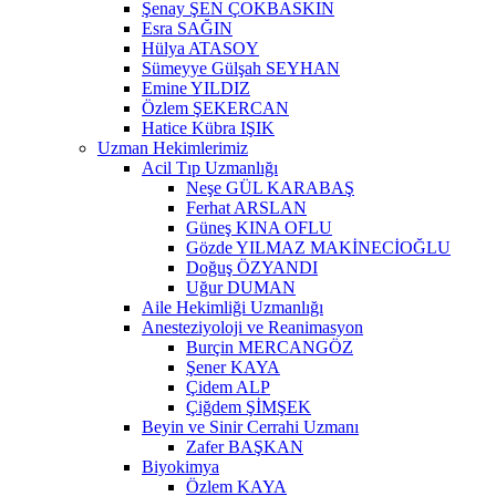
Şenay ŞEN ÇOKBASKIN
Esra SAĞIN
Hülya ATASOY
Sümeyye Gülşah SEYHAN
Emine YILDIZ
Özlem ŞEKERCAN
Hatice Kübra IŞIK
Uzman Hekimlerimiz
Acil Tıp Uzmanlığı
Neşe GÜL KARABAŞ
Ferhat ARSLAN
Güneş KINA OFLU
Gözde YILMAZ MAKİNECİOĞLU
Doğuş ÖZYANDI
Uğur DUMAN
Aile Hekimliği Uzmanlığı
Anesteziyoloji ve Reanimasyon
Burçin MERCANGÖZ
Şener KAYA
Çidem ALP
Çiğdem ŞİMŞEK
Beyin ve Sinir Cerrahi Uzmanı
Zafer BAŞKAN
Biyokimya
Özlem KAYA