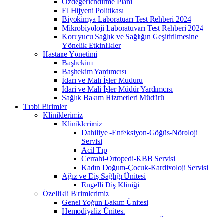
Özdeğerlendirme Planı
El Hijyeni Politikası
Biyokimya Laboratuarı Test Rehberi 2024
Mikrobiyoloji Laboratuvarı Test Rehberi 2024
Koruyucu Sağlık ve Sağlığın Geşitirilmesine
Yönelik Etkinlikler
Hastane Yönetimi
Başhekim
Başhekim Yardımcısı
İdari ve Mali İşler Müdürü
İdari ve Mali İşler Müdür Yardımcısı
Sağlık Bakım Hizmetleri Müdürü
Tıbbi Birimler
Kliniklerimiz
Kliniklerimiz
Dahiliye -Enfeksiyon-Göğüs-Nöroloji
Servisi
Acil Tıp
Cerrahi-Ortopedi-KBB Servisi
Kadın Doğum-Çocuk-Kardiyoloji Servisi
Ağız ve Diş Sağlığı Ünitesi
Engelli Diş Kliniği
Özellikli Birimlerimiz
Genel Yoğun Bakım Ünitesi
Hemodiyaliz Ünitesi