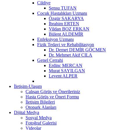
Cildiye
Şensu TUFAN
Çocuk Hastalıkları Uzmanı
Özgür SAKARYA
İbrahim ERTEN
Vildan BOZ ERKAN
Bülent ALDEMİR
Enfeksiyon Uzmanı
Fizik Tedavi ve Rehabilitasyon
Dr. Demet DEMİR GÖÇMEN
Dr. Mehmet Akif CILA
Genel Cerrahi
Erdinç MERCAN
Murat SAYILGAN
Levent ALPER
İletişim-Ulaşım
Çalışan Görüş ve Önerileriniz
Hasta Görüş ve Öneri Formu
İletişim Bilgileri
Otopark Alanları
Dijital Medya
Sosyal Medya
Fotoğraf Galerisi
Videolar