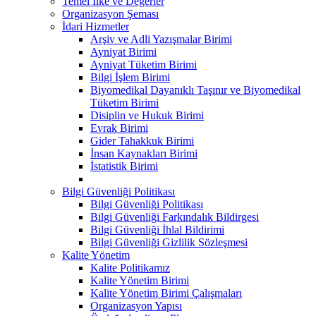
Temel İlke ve Değerler
Organizasyon Şeması
İdari Hizmetler
Arşiv ve Adli Yazışmalar Birimi
Ayniyat Birimi
Ayniyat Tüketim Birimi
Bilgi İşlem Birimi
Biyomedikal Dayanıklı Taşınır ve Biyomedikal
Tüketim Birimi
Disiplin ve Hukuk Birimi
Evrak Birimi
Gider Tahakkuk Birimi
İnsan Kaynakları Birimi
İstatistik Birimi
Bilgi Güvenliği Politikası
Bilgi Güvenliği Politikası
Bilgi Güvenliği Farkındalık Bildirgesi
Bilgi Güvenliği İhlal Bildirimi
Bilgi Güvenliği Gizlilik Sözleşmesi
Kalite Yönetim
Kalite Politikamız
Kalite Yönetim Birimi
Kalite Yönetim Birimi Çalışmaları
Organizasyon Yapısı