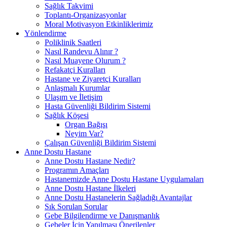
Sağlık Takvimi
Toplantı-Organizasyonlar
Moral Motivasyon Etkinliklerimiz
Yönlendirme
Poliklinik Saatleri
Nasıl Randevu Alınır ?
Nasıl Muayene Olurum ?
Refakatçi Kuralları
Hastane ve Ziyaretçi Kuralları
Anlaşmalı Kurumlar
Ulaşım ve İletişim
Hasta Güvenliği Bildirim Sistemi
Sağlık Köşesi
Organ Bağışı
Neyim Var?
Çalışan Güvenliği Bildirim Sistemi
Anne Dostu Hastane
Anne Dostu Hastane Nedir?
Programın Amaçları
Hastanemizde Anne Dostu Hastane Uygulamaları
Anne Dostu Hastane İlkeleri
Anne Dostu Hastanelerin Sağladığı Avantajlar
Sık Sorulan Sorular
Gebe Bilgilendirme ve Danışmanlık
Gebeler İçin Yapılması Önerilenler