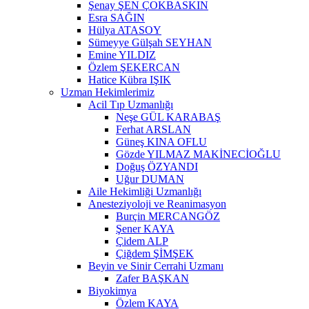
Şenay ŞEN ÇOKBASKIN
Esra SAĞIN
Hülya ATASOY
Sümeyye Gülşah SEYHAN
Emine YILDIZ
Özlem ŞEKERCAN
Hatice Kübra IŞIK
Uzman Hekimlerimiz
Acil Tıp Uzmanlığı
Neşe GÜL KARABAŞ
Ferhat ARSLAN
Güneş KINA OFLU
Gözde YILMAZ MAKİNECİOĞLU
Doğuş ÖZYANDI
Uğur DUMAN
Aile Hekimliği Uzmanlığı
Anesteziyoloji ve Reanimasyon
Burçin MERCANGÖZ
Şener KAYA
Çidem ALP
Çiğdem ŞİMŞEK
Beyin ve Sinir Cerrahi Uzmanı
Zafer BAŞKAN
Biyokimya
Özlem KAYA