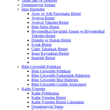
Temel İlke ve Değerler
Organizasyon Şeması
İdari Hizmetler
Arşiv ve Adli Yazışmalar Birimi
Ayniyat Birimi
Ayniyat Tüketim Birimi
Bilgi İşlem Birimi
Biyomedikal Dayanıklı Taşınır ve Biyomedikal
Tüketim Birimi
Disiplin ve Hukuk Birimi
Evrak Birimi
Gider Tahakkuk Birimi
İnsan Kaynakları Birimi
İstatistik Birimi
Bilgi Güvenliği Politikası
Bilgi Güvenliği Politikası
Bilgi Güvenliği Farkındalık Bildirgesi
Bilgi Güvenliği İhlal Bildirimi
Bilgi Güvenliği Gizlilik Sözleşmesi
Kalite Yönetim
Kalite Politikamız
Kalite Yönetim Birimi
Kalite Yönetim Birimi Çalışmaları
Organizasyon Yapısı