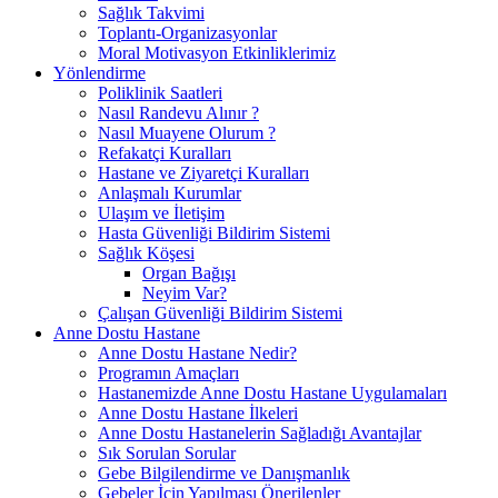
Sağlık Takvimi
Toplantı-Organizasyonlar
Moral Motivasyon Etkinliklerimiz
Yönlendirme
Poliklinik Saatleri
Nasıl Randevu Alınır ?
Nasıl Muayene Olurum ?
Refakatçi Kuralları
Hastane ve Ziyaretçi Kuralları
Anlaşmalı Kurumlar
Ulaşım ve İletişim
Hasta Güvenliği Bildirim Sistemi
Sağlık Köşesi
Organ Bağışı
Neyim Var?
Çalışan Güvenliği Bildirim Sistemi
Anne Dostu Hastane
Anne Dostu Hastane Nedir?
Programın Amaçları
Hastanemizde Anne Dostu Hastane Uygulamaları
Anne Dostu Hastane İlkeleri
Anne Dostu Hastanelerin Sağladığı Avantajlar
Sık Sorulan Sorular
Gebe Bilgilendirme ve Danışmanlık
Gebeler İçin Yapılması Önerilenler