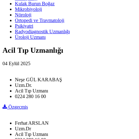
Kulak Burun Boğaz
Mikrobiyoloji
Nöroloji
Ortopedi ve Travmatoloji
Psikiyatri
Radyodiagnostik Uzmanlığı
Üroloji Uzmanı
Acil Tıp Uzmanlığı
04 Eylül 2025
Neşe GÜL KARABAŞ
Uzm.Dr.
Acil Tıp Uzmanı
0224 280 16 00
Özgeçmiş
Ferhat ARSLAN
Uzm.Dr
Acil Tıp Uzmanı