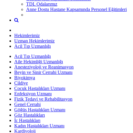
TDL Odalarımız
Anne Dostu Hastane Kapsamında Personel Eğitimleri
Hekimlerimiz
Uzman Hekimlerimiz
Acil Tıp Uzmanlığı
Acil Tıp Uzmanlığı
Aile Hekimliği Uzmanlığı
Anesteziyoloji ve Reanimasyon
Beyin ve Sinir Cerrahi Uzmanı
Biyokimya
Cildiye
Çocuk Hastalıkları Uzmanı
Enfeksiyon Uzmanı
Fizik Tedavi ve Rehabilitasyon
Genel Cerrahi
Göğüs Hastalıkları Uzmanı
Göz Hastalıkları
İç Hastalıkları
Kadın Hastalıkları Uzmanı
Kardiyoloji