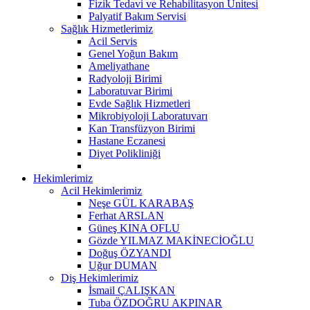
Fizik Tedavi ve Rehabilitasyon Ünitesi
Palyatif Bakım Servisi
Sağlık Hizmetlerimiz
Acil Servis
Genel Yoğun Bakım
Ameliyathane
Radyoloji Birimi
Laboratuvar Birimi
Evde Sağlık Hizmetleri
Mikrobiyoloji Laboratuvarı
Kan Transfüzyon Birimi
Hastane Eczanesi
Diyet Polikliniği
Hekimlerimiz
Acil Hekimlerimiz
Neşe GÜL KARABAŞ
Ferhat ARSLAN
Güneş KINA OFLU
Gözde YILMAZ MAKİNECİOĞLU
Doğuş ÖZYANDI
Uğur DUMAN
Diş Hekimlerimiz
İsmail ÇALIŞKAN
Tuba ÖZDOĞRU AKPINAR