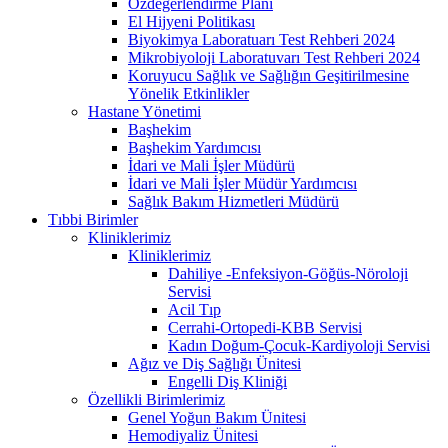
Özdeğerlendirme Planı
El Hijyeni Politikası
Biyokimya Laboratuarı Test Rehberi 2024
Mikrobiyoloji Laboratuvarı Test Rehberi 2024
Koruyucu Sağlık ve Sağlığın Geşitirilmesine
Yönelik Etkinlikler
Hastane Yönetimi
Başhekim
Başhekim Yardımcısı
İdari ve Mali İşler Müdürü
İdari ve Mali İşler Müdür Yardımcısı
Sağlık Bakım Hizmetleri Müdürü
Tıbbi Birimler
Kliniklerimiz
Kliniklerimiz
Dahiliye -Enfeksiyon-Göğüs-Nöroloji
Servisi
Acil Tıp
Cerrahi-Ortopedi-KBB Servisi
Kadın Doğum-Çocuk-Kardiyoloji Servisi
Ağız ve Diş Sağlığı Ünitesi
Engelli Diş Kliniği
Özellikli Birimlerimiz
Genel Yoğun Bakım Ünitesi
Hemodiyaliz Ünitesi