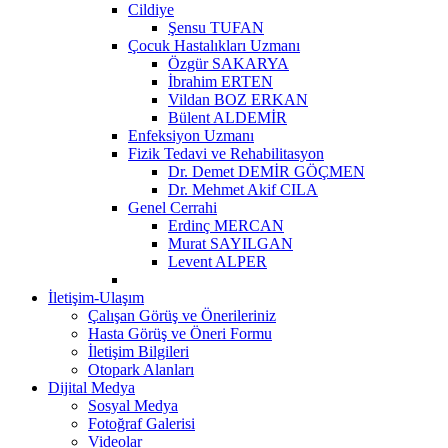
Cildiye
Şensu TUFAN
Çocuk Hastalıkları Uzmanı
Özgür SAKARYA
İbrahim ERTEN
Vildan BOZ ERKAN
Bülent ALDEMİR
Enfeksiyon Uzmanı
Fizik Tedavi ve Rehabilitasyon
Dr. Demet DEMİR GÖÇMEN
Dr. Mehmet Akif CILA
Genel Cerrahi
Erdinç MERCAN
Murat SAYILGAN
Levent ALPER
İletişim-Ulaşım
Çalışan Görüş ve Önerileriniz
Hasta Görüş ve Öneri Formu
İletişim Bilgileri
Otopark Alanları
Dijital Medya
Sosyal Medya
Fotoğraf Galerisi
Videolar