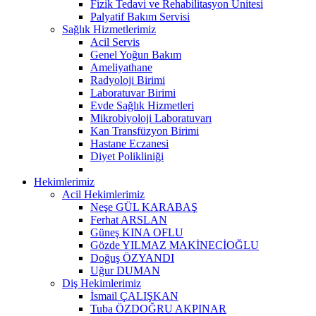
Fizik Tedavi ve Rehabilitasyon Ünitesi
Palyatif Bakım Servisi
Sağlık Hizmetlerimiz
Acil Servis
Genel Yoğun Bakım
Ameliyathane
Radyoloji Birimi
Laboratuvar Birimi
Evde Sağlık Hizmetleri
Mikrobiyoloji Laboratuvarı
Kan Transfüzyon Birimi
Hastane Eczanesi
Diyet Polikliniği
Hekimlerimiz
Acil Hekimlerimiz
Neşe GÜL KARABAŞ
Ferhat ARSLAN
Güneş KINA OFLU
Gözde YILMAZ MAKİNECİOĞLU
Doğuş ÖZYANDI
Uğur DUMAN
Diş Hekimlerimiz
İsmail ÇALIŞKAN
Tuba ÖZDOĞRU AKPINAR