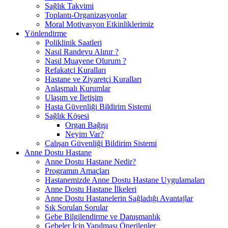
Sağlık Takvimi
Toplantı-Organizasyonlar
Moral Motivasyon Etkinliklerimiz
Yönlendirme
Poliklinik Saatleri
Nasıl Randevu Alınır ?
Nasıl Muayene Olurum ?
Refakatçi Kuralları
Hastane ve Ziyaretçi Kuralları
Anlaşmalı Kurumlar
Ulaşım ve İletişim
Hasta Güvenliği Bildirim Sistemi
Sağlık Köşesi
Organ Bağışı
Neyim Var?
Çalışan Güvenliği Bildirim Sistemi
Anne Dostu Hastane
Anne Dostu Hastane Nedir?
Programın Amaçları
Hastanemizde Anne Dostu Hastane Uygulamaları
Anne Dostu Hastane İlkeleri
Anne Dostu Hastanelerin Sağladığı Avantajlar
Sık Sorulan Sorular
Gebe Bilgilendirme ve Danışmanlık
Gebeler İçin Yapılması Önerilenler