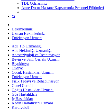
TDL Odalarımız
Anne Dostu Hastane Kapsamında Personel Eğitimleri
Hekimlerimiz
Uzman Hekimlerimiz
Enfeksiyon Uzmanı
Acil Tıp Uzmanlığı
Aile Hekimliği Uzmanlığı
Anesteziyoloji ve Reanimasyon
Beyin ve Sinir Cerrahi Uzmanı
Biyokimya
Cildiye
Çocuk Hastalıkları Uzmanı
Enfeksiyon Uzmanı
Fizik Tedavi ve Rehabilitasyon
Genel Cerrahi
Göğüs Hastalıkları Uzmanı
Göz Hastalıkları
İç Hastalıkları
Kadın Hastalıkları Uzmanı
Kardiyoloji