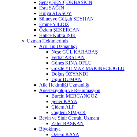
Şenay ŞEN ÇOKBASKIN
Esra SAĞIN
Hülya ATASOY
Sümeyye Gülşah SEYHAN
Emine YILDIZ
Özlem ŞEKERCAN
Hatice Kübra IŞIK
Uzman Hekimlerimiz
Acil Tıp Uzmanlığı
Neşe GÜL KARABAŞ
Ferhat ARSLAN
Güneş KINA OFLU
Gözde YILMAZ MAKİNECİOĞLU
Doğuş ÖZYANDI
Uğur DUMAN
Aile Hekimliği Uzmanlığı
Anesteziyoloji ve Reanimasyon
Burçin MERCANGÖZ
Şener KAYA
Çidem ALP
Çiğdem ŞİMŞEK
Beyin ve Sinir Cerrahi Uzmanı
Zafer BAŞKAN
Biyokimya
Özlem KAYA