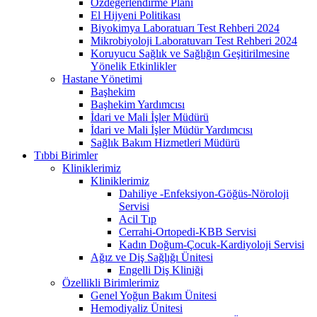
Özdeğerlendirme Planı
El Hijyeni Politikası
Biyokimya Laboratuarı Test Rehberi 2024
Mikrobiyoloji Laboratuvarı Test Rehberi 2024
Koruyucu Sağlık ve Sağlığın Geşitirilmesine
Yönelik Etkinlikler
Hastane Yönetimi
Başhekim
Başhekim Yardımcısı
İdari ve Mali İşler Müdürü
İdari ve Mali İşler Müdür Yardımcısı
Sağlık Bakım Hizmetleri Müdürü
Tıbbi Birimler
Kliniklerimiz
Kliniklerimiz
Dahiliye -Enfeksiyon-Göğüs-Nöroloji
Servisi
Acil Tıp
Cerrahi-Ortopedi-KBB Servisi
Kadın Doğum-Çocuk-Kardiyoloji Servisi
Ağız ve Diş Sağlığı Ünitesi
Engelli Diş Kliniği
Özellikli Birimlerimiz
Genel Yoğun Bakım Ünitesi
Hemodiyaliz Ünitesi