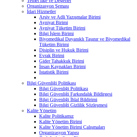
Temel İlke ve Değerler
Organizasyon Şeması
İdari Hizmetler
Arşiv ve Adli Yazışmalar Birimi
Ayniyat Birimi
Ayniyat Tüketim Birimi
Bilgi İşlem Birimi
Biyomedikal Dayanıklı Taşınır ve Biyomedikal
Tüketim Birimi
Disiplin ve Hukuk Birimi
Evrak Birimi
Gider Tahakkuk Birimi
İnsan Kaynakları Birimi
İstatistik Birimi
Bilgi Güvenliği Politikası
Bilgi Güvenliği Politikası
Bilgi Güvenliği Farkındalık Bildirgesi
Bilgi Güvenliği İhlal Bildirimi
Bilgi Güvenliği Gizlilik Sözleşmesi
Kalite Yönetim
Kalite Politikamız
Kalite Yönetim Birimi
Kalite Yönetim Birimi Çalışmaları
Organizasyon Yapısı