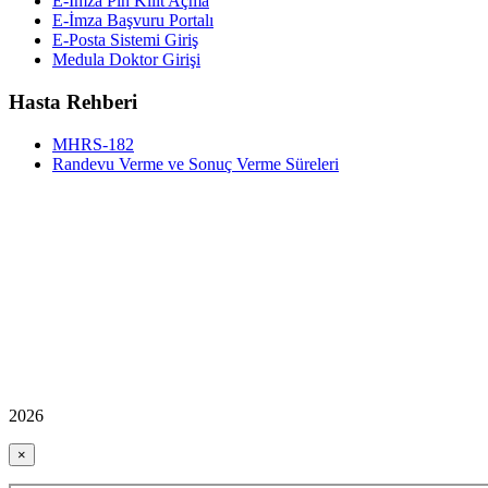
E-İmza Pin Kilit Açma
E-İmza Başvuru Portalı
E-Posta Sistemi Giriş
Medula Doktor Girişi
Hasta Rehberi
MHRS-182
Randevu Verme ve Sonuç Verme Süreleri
2026
×