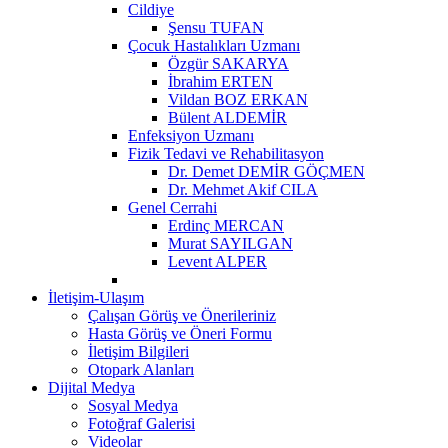
Cildiye
Şensu TUFAN
Çocuk Hastalıkları Uzmanı
Özgür SAKARYA
İbrahim ERTEN
Vildan BOZ ERKAN
Bülent ALDEMİR
Enfeksiyon Uzmanı
Fizik Tedavi ve Rehabilitasyon
Dr. Demet DEMİR GÖÇMEN
Dr. Mehmet Akif CILA
Genel Cerrahi
Erdinç MERCAN
Murat SAYILGAN
Levent ALPER
İletişim-Ulaşım
Çalışan Görüş ve Önerileriniz
Hasta Görüş ve Öneri Formu
İletişim Bilgileri
Otopark Alanları
Dijital Medya
Sosyal Medya
Fotoğraf Galerisi
Videolar